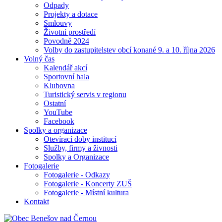
Odpady
Projekty a dotace
Smlouvy
Životní prostředí
Povodně 2024
Volby do zastupitelstev obcí konané 9. a 10. října 2026
Volný čas
Kalendář akcí
Sportovní hala
Klubovna
Turistický servis v regionu
Ostatní
YouTube
Facebook
Spolky a organizace
Otevírací doby institucí
Služby, firmy a živnosti
Spolky a Organizace
Fotogalerie
Fotogalerie - Odkazy
Fotogalerie - Koncerty ZUŠ
Fotogalerie - Místní kultura
Kontakt