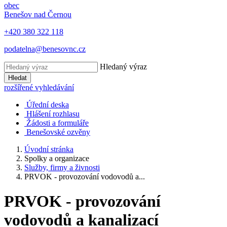
obec
Benešov nad Černou
+420 380 322 118
podatelna@benesovnc.cz
Hledaný výraz
Hledat
rozšířené vyhledávání
Úřední deska
Hlášení rozhlasu
Žádosti a formuláře
Benešovské ozvěny
Úvodní stránka
Spolky a organizace
Služby, firmy a živnosti
PRVOK - provozování vodovodů a...
PRVOK - provozování
vodovodů a kanalizací