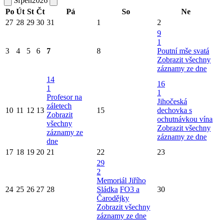
Srpen
2026
Po
Út
St
Čt
Pá
So
Ne
27
28
29
30
31
1
2
9
1
3
4
5
6
7
8
Poutní mše svatá
Zobrazit všechny
záznamy ze dne
14
16
1
1
Profesor na
Jihočeská
záletech
10
11
12
13
15
dechovka s
Zobrazit
ochutnávkou vína
všechny
Zobrazit všechny
záznamy ze
záznamy ze dne
dne
17
18
19
20
21
22
23
29
2
Memoriál Jiřího
24
25
26
27
28
Sládka
FO3 a
30
Čarodějky
Zobrazit všechny
záznamy ze dne