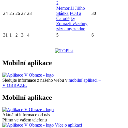
2
Memoriál Jiřího
24
25
26
27
28
Sládka
FO3 a
30
Čarodějky
Zobrazit všechny
záznamy ze dne
31
1
2
3
4
5
6
Mobilní aplikace
Sledujte informace z našeho webu v
mobilní aplikaci –
V OBRAZE.
Mobilní aplikace
Aktuální informace od nás
Přímo ve vašem telefonu
Více o aplikaci