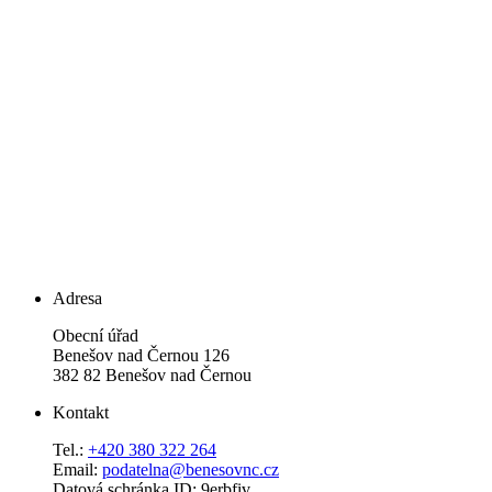
Adresa
Obecní úřad
Benešov nad Černou 126
382 82 Benešov nad Černou
Kontakt
Tel.:
+420 380 322 264
Email:
podatelna@benesovnc.cz
Datová schránka ID: 9erbfiv