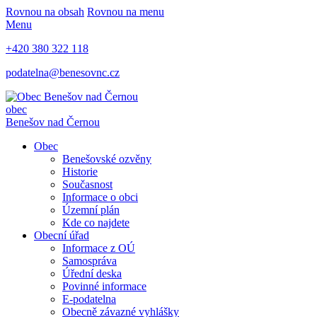
Rovnou na obsah
Rovnou na menu
Menu
+420 380 322 118
podatelna@benesovnc.cz
obec
Benešov nad Černou
Obec
Benešovské ozvěny
Historie
Současnost
Informace o obci
Územní plán
Kde co najdete
Obecní úřad
Informace z OÚ
Samospráva
Úřední deska
Povinné informace
E-podatelna
Obecně závazné vyhlášky