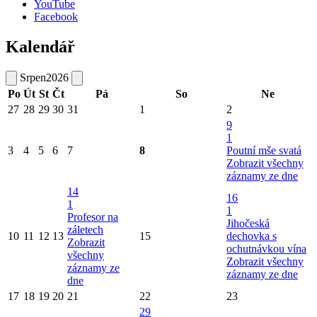
YouTube
Facebook
Kalendář
Srpen
2026
Po
Út
St
Čt
Pá
So
Ne
27
28
29
30
31
1
2
9
1
3
4
5
6
7
8
Poutní mše svatá
Zobrazit všechny
záznamy ze dne
14
16
1
1
Profesor na
Jihočeská
záletech
10
11
12
13
15
dechovka s
Zobrazit
ochutnávkou vína
všechny
Zobrazit všechny
záznamy ze
záznamy ze dne
dne
17
18
19
20
21
22
23
29