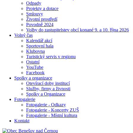
Odpady
Projekty a dotace
Smlouvy
Životní prostředí
Povodně 2024
Volby do zastupitelstev obcí konané 9. a 10. října 2026
Volný čas
Kalendář akcí
Sportovní hala
Klubovna
Turistický servis v regionu
Ostatní
YouTube
Facebook
Spolky a organizace
Otevírací doby institucí
Služby, firmy a živnosti
Spolky a Organizace
Fotogalerie
Fotogalerie - Odkazy
Fotogalerie - Koncerty ZUŠ
Fotogalerie - Místní kultura
Kontakt