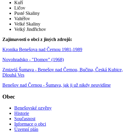
Kuří
Ličov
Pusté Skaliny
Valtéřov
Velké Skaliny
Velký Jindřichov
Zajímavosti o obci z jiných zdrojů:
Kronika Benešova nad Černou 1981-1989
Novohradsko - "Domov" (1968)
Zmizelá Šumava - Benešov nad Černou, Bučina, Česká Kubice,
Dlouhá Ves
Benešov nad Černou - Šumava, jak ji už nikdy neuvidíme
Obec
Benešovské ozvěny
Historie
Současnost
Informace o obci
Územní plán