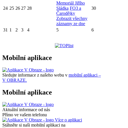
Memoriál Jiřího
24
25
26
27
28
Sládka
FO3 a
30
Čarodějky
Zobrazit všechny
záznamy ze dne
31
1
2
3
4
5
6
Mobilní aplikace
Sledujte informace z našeho webu v
mobilní aplikaci –
V OBRAZE.
Mobilní aplikace
Aktuální informace od nás
Přímo ve vašem telefonu
Více o aplikaci
Stáhněte si naši mobilní aplikaci na