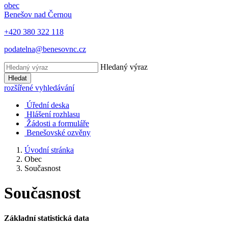
obec
Benešov nad Černou
+420 380 322 118
podatelna@benesovnc.cz
Hledaný výraz
Hledat
rozšířené vyhledávání
Úřední deska
Hlášení rozhlasu
Žádosti a formuláře
Benešovské ozvěny
Úvodní stránka
Obec
Současnost
Současnost
Základní statistická data