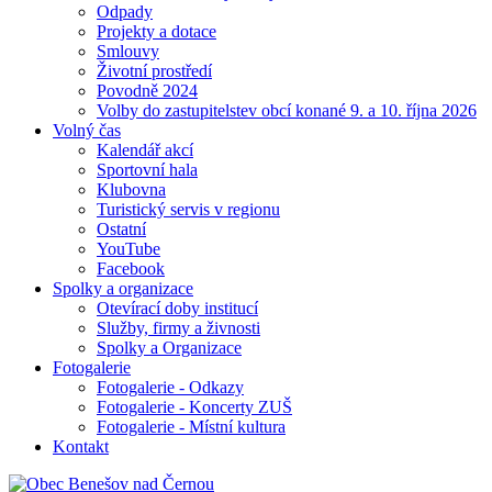
Odpady
Projekty a dotace
Smlouvy
Životní prostředí
Povodně 2024
Volby do zastupitelstev obcí konané 9. a 10. října 2026
Volný čas
Kalendář akcí
Sportovní hala
Klubovna
Turistický servis v regionu
Ostatní
YouTube
Facebook
Spolky a organizace
Otevírací doby institucí
Služby, firmy a živnosti
Spolky a Organizace
Fotogalerie
Fotogalerie - Odkazy
Fotogalerie - Koncerty ZUŠ
Fotogalerie - Místní kultura
Kontakt