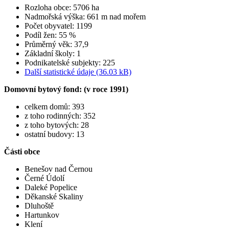
Rozloha obce: 5706 ha
Nadmořská výška: 661 m nad mořem
Počet obyvatel: 1199
Podíl žen: 55 %
Průměrný věk: 37,9
Základní školy: 1
Podnikatelské subjekty: 225
Další statistické údaje (36.03 kB)
Domovní bytový fond: (v roce 1991)
celkem domů: 393
z toho rodinných: 352
z toho bytových: 28
ostatní budovy: 13
Části obce
Benešov nad Černou
Černé Údolí
Daleké Popelice
Děkanské Skaliny
Dluhoště
Hartunkov
Klení