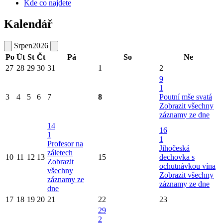
Kde co najdete
Kalendář
Srpen
2026
Po
Út
St
Čt
Pá
So
Ne
27
28
29
30
31
1
2
9
1
3
4
5
6
7
8
Poutní mše svatá
Zobrazit všechny
záznamy ze dne
14
16
1
1
Profesor na
Jihočeská
záletech
10
11
12
13
15
dechovka s
Zobrazit
ochutnávkou vína
všechny
Zobrazit všechny
záznamy ze
záznamy ze dne
dne
17
18
19
20
21
22
23
29
2