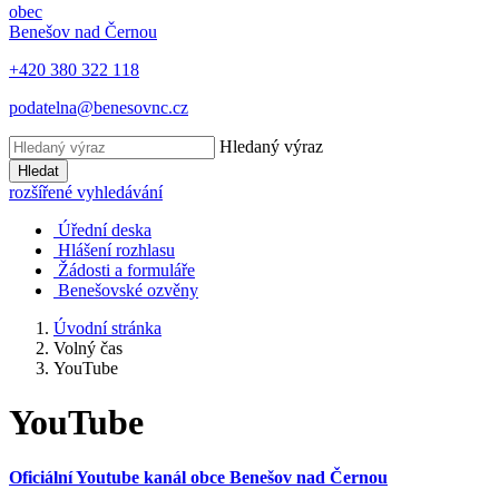
obec
Benešov nad Černou
+420 380 322 118
podatelna@benesovnc.cz
Hledaný výraz
Hledat
rozšířené vyhledávání
Úřední deska
Hlášení rozhlasu
Žádosti a formuláře
Benešovské ozvěny
Úvodní stránka
Volný čas
YouTube
YouTube
Oficiální Youtube kanál obce Benešov nad Černou