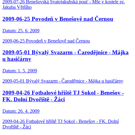
2009-07-26 Benešovská Svatojakubská pouť - Mše v kostele sv.
Jakuba Většího
2009-06-25 Povodeň v Benešově nad Černou
Datum:
25. 6. 2009
2009-06-25 Povodeň v Benešově nad Černou
2009-05-01 Bývalý Svazarm - Čarodějnice - Májka
u hasičárny
Datum:
1. 5. 2009
2009-05-01 Bývalý Svazarm - Čarodějnice - Májka u hasičárny
2009-04-26 Fotbalové hřiště TJ Sokol - Benešov -
FK. Dolní Dvořiště - Žáci
Datum:
26. 4. 2009
2009-04-26 Fotbalové hřiště TJ Sokol - Benešov - FK. Dolní
Dvořiště - Žáci