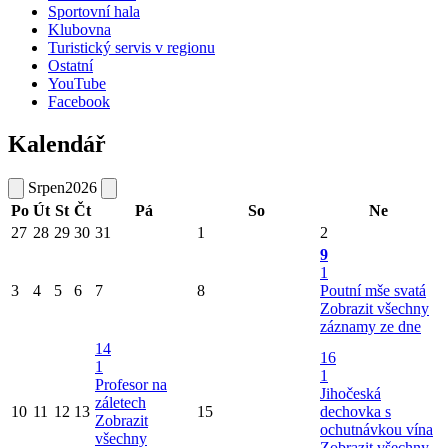
Sportovní hala
Klubovna
Turistický servis v regionu
Ostatní
YouTube
Facebook
Kalendář
Srpen
2026
Po
Út
St
Čt
Pá
So
Ne
27
28
29
30
31
1
2
9
1
3
4
5
6
7
8
Poutní mše svatá
Zobrazit všechny
záznamy ze dne
14
16
1
1
Profesor na
Jihočeská
záletech
10
11
12
13
15
dechovka s
Zobrazit
ochutnávkou vína
všechny
Zobrazit všechny