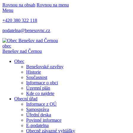
Rovnou na obsah
Rovnou na menu
Menu
+420 380 322 118
podatelna@benesovnc.cz
obec
Benešov nad Černou
Obec
Benešovské ozvěny
Historie
Současnost
Informace o obci
Územní plán
Kde co najdete
Obecní úřad
Informace z OÚ
Samospráva
Úřední deska
Povinné informace
E-podatelna
Obecně závazné vyhlášky