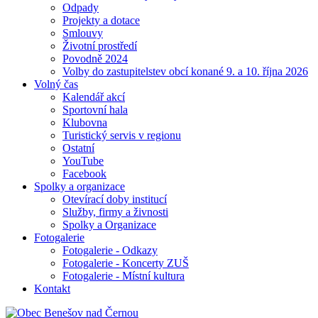
Odpady
Projekty a dotace
Smlouvy
Životní prostředí
Povodně 2024
Volby do zastupitelstev obcí konané 9. a 10. října 2026
Volný čas
Kalendář akcí
Sportovní hala
Klubovna
Turistický servis v regionu
Ostatní
YouTube
Facebook
Spolky a organizace
Otevírací doby institucí
Služby, firmy a živnosti
Spolky a Organizace
Fotogalerie
Fotogalerie - Odkazy
Fotogalerie - Koncerty ZUŠ
Fotogalerie - Místní kultura
Kontakt