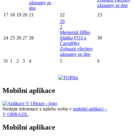
záznamy ze
záznamy ze dne
dne
17
18
19
20
21
22
23
29
2
Memoriál Jiřího
24
25
26
27
28
Sládka
FO3 a
30
Čarodějky
Zobrazit všechny
záznamy ze dne
31
1
2
3
4
5
6
Mobilní aplikace
Sledujte informace z našeho webu v
mobilní aplikaci –
V OBRAZE.
Mobilní aplikace