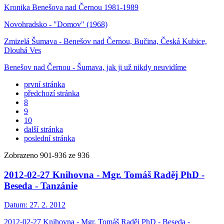
Kronika Benešova nad Černou 1981-1989
Novohradsko - "Domov" (1968)
Zmizelá Šumava - Benešov nad Černou, Bučina, Česká Kubice,
Dlouhá Ves
Benešov nad Černou - Šumava, jak ji už nikdy neuvidíme
první stránka
předchozí stránka
8
9
10
další stránka
poslední stránka
Zobrazeno
901
-
936
ze 936
2012-02-27 Knihovna - Mgr. Tomáš Raděj PhD -
Beseda - Tanzánie
Datum:
27. 2. 2012
2012-02-27 Knihovna - Mgr. Tomáš Raděj PhD - Beseda -