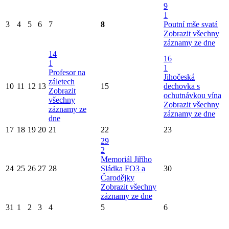
9
1
3
4
5
6
7
8
Poutní mše svatá
Zobrazit všechny
záznamy ze dne
14
16
1
1
Profesor na
Jihočeská
záletech
10
11
12
13
15
dechovka s
Zobrazit
ochutnávkou vína
všechny
Zobrazit všechny
záznamy ze
záznamy ze dne
dne
17
18
19
20
21
22
23
29
2
Memoriál Jiřího
24
25
26
27
28
Sládka
FO3 a
30
Čarodějky
Zobrazit všechny
záznamy ze dne
31
1
2
3
4
5
6