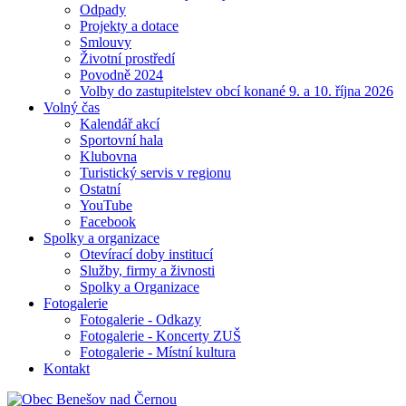
Odpady
Projekty a dotace
Smlouvy
Životní prostředí
Povodně 2024
Volby do zastupitelstev obcí konané 9. a 10. října 2026
Volný čas
Kalendář akcí
Sportovní hala
Klubovna
Turistický servis v regionu
Ostatní
YouTube
Facebook
Spolky a organizace
Otevírací doby institucí
Služby, firmy a živnosti
Spolky a Organizace
Fotogalerie
Fotogalerie - Odkazy
Fotogalerie - Koncerty ZUŠ
Fotogalerie - Místní kultura
Kontakt