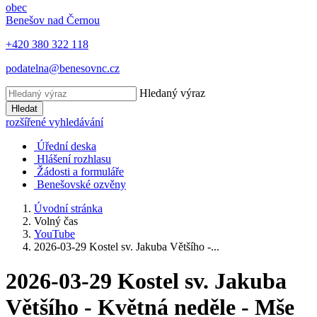
obec
Benešov nad Černou
+420 380 322 118
podatelna@benesovnc.cz
Hledaný výraz
Hledat
rozšířené vyhledávání
Úřední deska
Hlášení rozhlasu
Žádosti a formuláře
Benešovské ozvěny
Úvodní stránka
Volný čas
YouTube
2026-03-29 Kostel sv. Jakuba Většího -...
2026-03-29 Kostel sv. Jakuba
Většího - Květná neděle - Mše