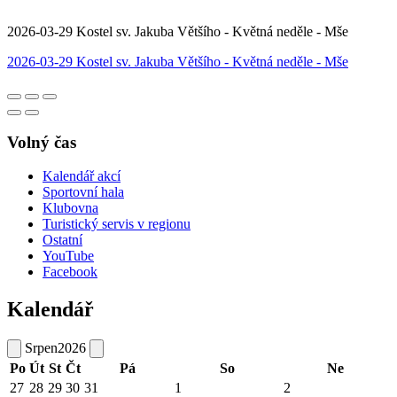
2026-03-29 Kostel sv. Jakuba Většího - Květná neděle - Mše
2026-03-29 Kostel sv. Jakuba Většího - Květná neděle - Mše
Volný čas
Kalendář akcí
Sportovní hala
Klubovna
Turistický servis v regionu
Ostatní
YouTube
Facebook
Kalendář
Srpen
2026
Po
Út
St
Čt
Pá
So
Ne
27
28
29
30
31
1
2