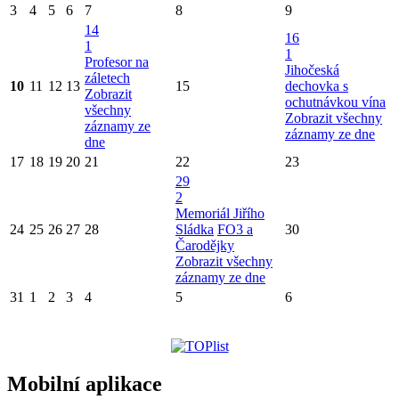
3
4
5
6
7
8
9
14
16
1
1
Profesor na
Jihočeská
záletech
10
11
12
13
15
dechovka s
Zobrazit
ochutnávkou vína
všechny
Zobrazit všechny
záznamy ze
záznamy ze dne
dne
17
18
19
20
21
22
23
29
2
Memoriál Jiřího
24
25
26
27
28
Sládka
FO3 a
30
Čarodějky
Zobrazit všechny
záznamy ze dne
31
1
2
3
4
5
6
Mobilní aplikace