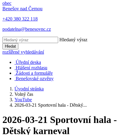
obec
Benešov nad Černou
+420 380 322 118
podatelna@benesovnc.cz
Hledaný výraz
Hledat
rozšířené vyhledávání
Úřední deska
Hlášení rozhlasu
Žádosti a formuláře
Benešovské ozvěny
Úvodní stránka
Volný čas
YouTube
2026-03-21 Sportovní hala - Dětský...
2026-03-21 Sportovní hala -
Dětský karneval