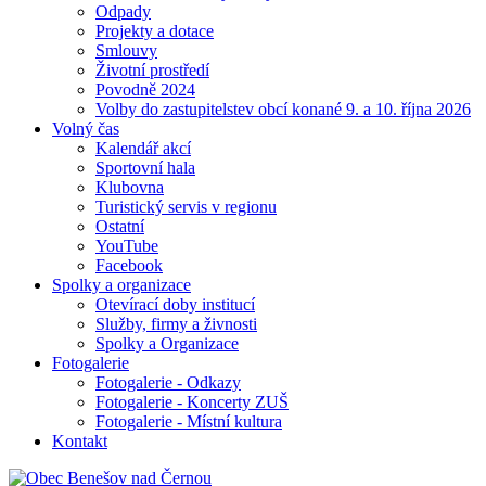
Odpady
Projekty a dotace
Smlouvy
Životní prostředí
Povodně 2024
Volby do zastupitelstev obcí konané 9. a 10. října 2026
Volný čas
Kalendář akcí
Sportovní hala
Klubovna
Turistický servis v regionu
Ostatní
YouTube
Facebook
Spolky a organizace
Otevírací doby institucí
Služby, firmy a živnosti
Spolky a Organizace
Fotogalerie
Fotogalerie - Odkazy
Fotogalerie - Koncerty ZUŠ
Fotogalerie - Místní kultura
Kontakt