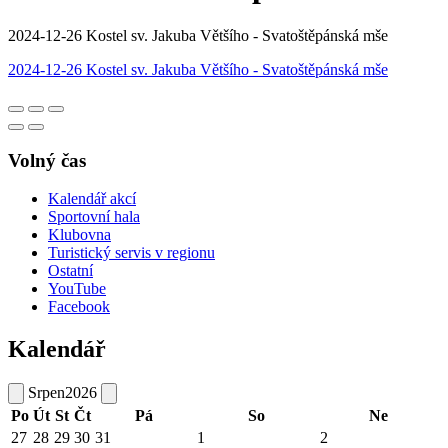
2024-12-26 Kostel sv. Jakuba Většího - Svatoštěpánská mše
2024-12-26 Kostel sv. Jakuba Většího - Svatoštěpánská mše
Volný čas
Kalendář akcí
Sportovní hala
Klubovna
Turistický servis v regionu
Ostatní
YouTube
Facebook
Kalendář
Srpen
2026
Po
Út
St
Čt
Pá
So
Ne
27
28
29
30
31
1
2