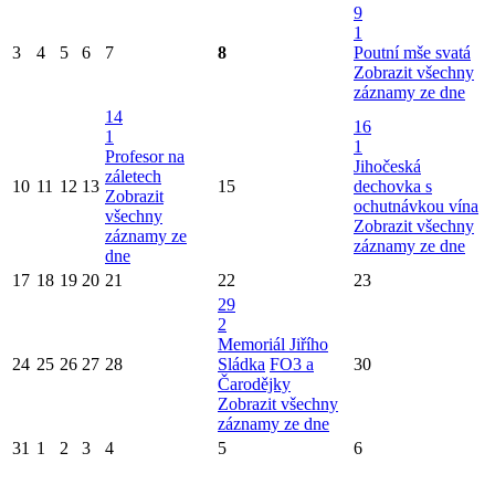
9
1
3
4
5
6
7
8
Poutní mše svatá
Zobrazit všechny
záznamy ze dne
14
16
1
1
Profesor na
Jihočeská
záletech
10
11
12
13
15
dechovka s
Zobrazit
ochutnávkou vína
všechny
Zobrazit všechny
záznamy ze
záznamy ze dne
dne
17
18
19
20
21
22
23
29
2
Memoriál Jiřího
24
25
26
27
28
Sládka
FO3 a
30
Čarodějky
Zobrazit všechny
záznamy ze dne
31
1
2
3
4
5
6