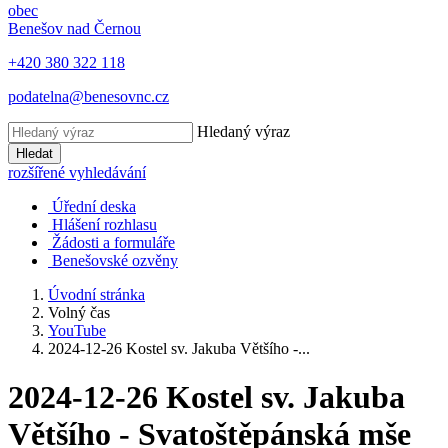
obec
Benešov nad Černou
+420 380 322 118
podatelna@benesovnc.cz
Hledaný výraz
Hledat
rozšířené vyhledávání
Úřední deska
Hlášení rozhlasu
Žádosti a formuláře
Benešovské ozvěny
Úvodní stránka
Volný čas
YouTube
2024-12-26 Kostel sv. Jakuba Většího -...
2024-12-26 Kostel sv. Jakuba
Většího - Svatoštěpánská mše