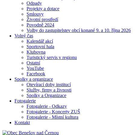
Odpady
Projekty a dotace
Smlouvy
Životní prostředí
Povodně 2024
Volby do zastupitelstev obcí konané 9. a 10. října 2026
Volný čas
Kalendář akcí
Sportovní hala
Klubovna
Turistický servis v regionu
Ostatní
YouTube
Facebook
Spolky a organizace
Otevírací doby institucí
Služby, firmy a živnosti
Spolky a Organizace
Fotogalerie
Fotogalerie - Odkazy
Fotogalerie - Koncerty ZUŠ
Fotogalerie - Místní kultura
Kontakt