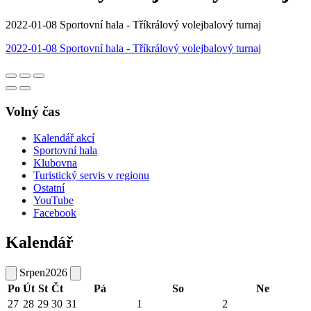
2022-01-08 Sportovní hala - Tříkrálový volejbalový turnaj
2022-01-08 Sportovní hala - Tříkrálový volejbalový turnaj
Volný čas
Kalendář akcí
Sportovní hala
Klubovna
Turistický servis v regionu
Ostatní
YouTube
Facebook
Kalendář
Srpen
2026
Po
Út
St
Čt
Pá
So
Ne
27
28
29
30
31
1
2