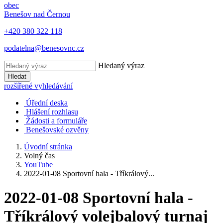
obec
Benešov nad Černou
+420 380 322 118
podatelna@benesovnc.cz
Hledaný výraz
Hledat
rozšířené vyhledávání
Úřední deska
Hlášení rozhlasu
Žádosti a formuláře
Benešovské ozvěny
Úvodní stránka
Volný čas
YouTube
2022-01-08 Sportovní hala - Tříkrálový...
2022-01-08 Sportovní hala -
Tříkrálový volejbalový turnaj