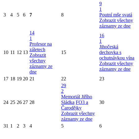
9
1
3
4
5
6
7
8
Poutní mše svatá
Zobrazit všechny
záznamy ze dne
14
16
1
1
Profesor na
Jihočeská
záletech
10
11
12
13
15
dechovka s
Zobrazit
ochutnávkou vína
všechny
Zobrazit všechny
záznamy ze
záznamy ze dne
dne
17
18
19
20
21
22
23
29
2
Memoriál Jiřího
24
25
26
27
28
Sládka
FO3 a
30
Čarodějky
Zobrazit všechny
záznamy ze dne
31
1
2
3
4
5
6