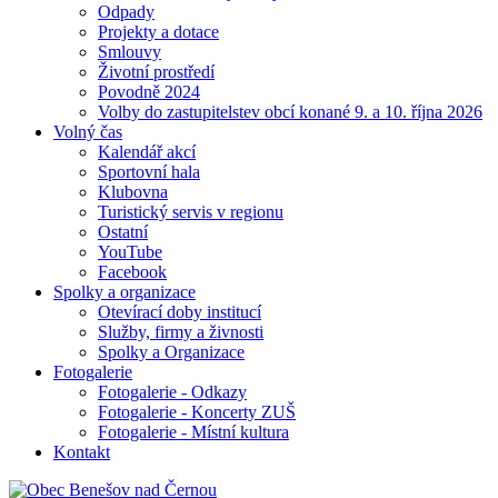
Odpady
Projekty a dotace
Smlouvy
Životní prostředí
Povodně 2024
Volby do zastupitelstev obcí konané 9. a 10. října 2026
Volný čas
Kalendář akcí
Sportovní hala
Klubovna
Turistický servis v regionu
Ostatní
YouTube
Facebook
Spolky a organizace
Otevírací doby institucí
Služby, firmy a živnosti
Spolky a Organizace
Fotogalerie
Fotogalerie - Odkazy
Fotogalerie - Koncerty ZUŠ
Fotogalerie - Místní kultura
Kontakt