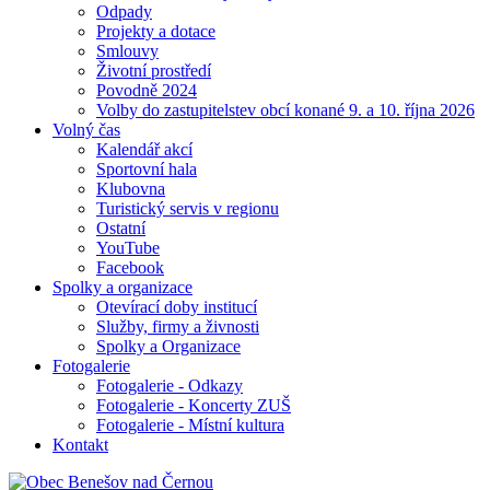
Odpady
Projekty a dotace
Smlouvy
Životní prostředí
Povodně 2024
Volby do zastupitelstev obcí konané 9. a 10. října 2026
Volný čas
Kalendář akcí
Sportovní hala
Klubovna
Turistický servis v regionu
Ostatní
YouTube
Facebook
Spolky a organizace
Otevírací doby institucí
Služby, firmy a živnosti
Spolky a Organizace
Fotogalerie
Fotogalerie - Odkazy
Fotogalerie - Koncerty ZUŠ
Fotogalerie - Místní kultura
Kontakt