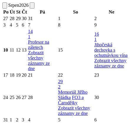
Srpen
2026
Po
Út
St
Čt
Pá
So
Ne
27
28
29
30
31
1
2
3
4
5
6
7
8
9
14
16
1
1
Profesor na
Jihočeská
záletech
10
11
12
13
15
dechovka s
Zobrazit
ochutnávkou vína
všechny
Zobrazit všechny
záznamy ze
záznamy ze dne
dne
17
18
19
20
21
22
23
29
2
Memoriál Jiřího
24
25
26
27
28
Sládka
FO3 a
30
Čarodějky
Zobrazit všechny
záznamy ze dne
31
1
2
3
4
5
6