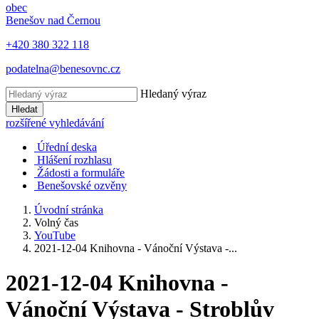
obec
Benešov nad Černou
+420 380 322 118
podatelna@benesovnc.cz
Hledaný výraz
Hledat
rozšířené vyhledávání
Úřední deska
Hlášení rozhlasu
Žádosti a formuláře
Benešovské ozvěny
Úvodní stránka
Volný čas
YouTube
2021-12-04 Knihovna - Vánoční Výstava -...
2021-12-04 Knihovna -
Vánoční Výstava - Stroblův