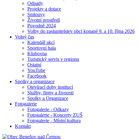
Odpady
Projekty a dotace
Smlouvy
Životní prostředí
Povodně 2024
Volby do zastupitelstev obcí konané 9. a 10. října 2026
Volný čas
Kalendář akcí
Sportovní hala
Klubovna
Turistický servis v regionu
Ostatní
YouTube
Facebook
Spolky a organizace
Otevírací doby institucí
Služby, firmy a živnosti
Spolky a Organizace
Fotogalerie
Fotogalerie - Odkazy
Fotogalerie - Koncerty ZUŠ
Fotogalerie - Místní kultura
Kontakt