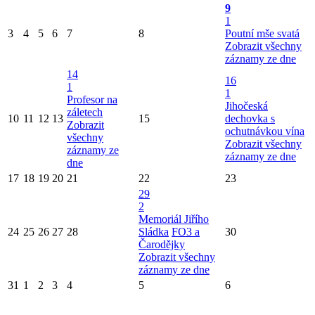
9
1
3
4
5
6
7
8
Poutní mše svatá
Zobrazit všechny
záznamy ze dne
14
16
1
1
Profesor na
Jihočeská
záletech
10
11
12
13
15
dechovka s
Zobrazit
ochutnávkou vína
všechny
Zobrazit všechny
záznamy ze
záznamy ze dne
dne
17
18
19
20
21
22
23
29
2
Memoriál Jiřího
24
25
26
27
28
Sládka
FO3 a
30
Čarodějky
Zobrazit všechny
záznamy ze dne
31
1
2
3
4
5
6