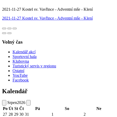
2021-11-27 Kostel sv. Vavřince - Adventní mše - Klení
2021-11-27 Kostel sv. Vavřince - Adventní mše - Klení
Volný čas
Kalendář akcí
Sportovní hala
Klubovna
Turistický servis v regionu
Ostatní
YouTube
Facebook
Kalendář
Srpen
2026
Po
Út
St
Čt
Pá
So
Ne
27
28
29
30
31
1
2