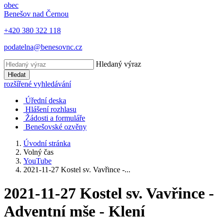
obec
Benešov nad Černou
+420 380 322 118
podatelna@benesovnc.cz
Hledaný výraz
Hledat
rozšířené vyhledávání
Úřední deska
Hlášení rozhlasu
Žádosti a formuláře
Benešovské ozvěny
Úvodní stránka
Volný čas
YouTube
2021-11-27 Kostel sv. Vavřince -...
2021-11-27 Kostel sv. Vavřince -
Adventní mše - Klení