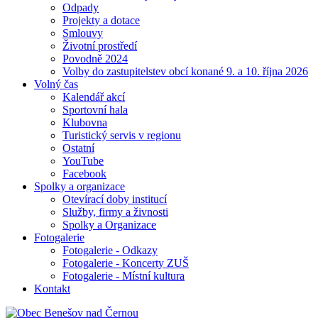
Odpady
Projekty a dotace
Smlouvy
Životní prostředí
Povodně 2024
Volby do zastupitelstev obcí konané 9. a 10. října 2026
Volný čas
Kalendář akcí
Sportovní hala
Klubovna
Turistický servis v regionu
Ostatní
YouTube
Facebook
Spolky a organizace
Otevírací doby institucí
Služby, firmy a živnosti
Spolky a Organizace
Fotogalerie
Fotogalerie - Odkazy
Fotogalerie - Koncerty ZUŠ
Fotogalerie - Místní kultura
Kontakt