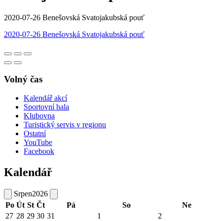
2020-07-26 Benešovská Svatojakubská pouť
2020-07-26 Benešovská Svatojakubská pouť
Volný čas
Kalendář akcí
Sportovní hala
Klubovna
Turistický servis v regionu
Ostatní
YouTube
Facebook
Kalendář
Srpen
2026
Po
Út
St
Čt
Pá
So
Ne
27
28
29
30
31
1
2