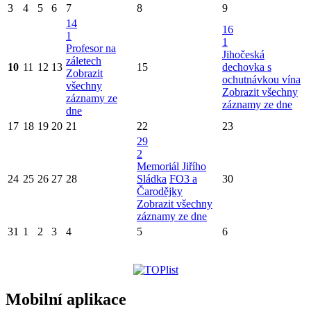
3
4
5
6
7
8
9
14
16
1
1
Profesor na
Jihočeská
záletech
10
11
12
13
15
dechovka s
Zobrazit
ochutnávkou vína
všechny
Zobrazit všechny
záznamy ze
záznamy ze dne
dne
17
18
19
20
21
22
23
29
2
Memoriál Jiřího
24
25
26
27
28
Sládka
FO3 a
30
Čarodějky
Zobrazit všechny
záznamy ze dne
31
1
2
3
4
5
6
Mobilní aplikace