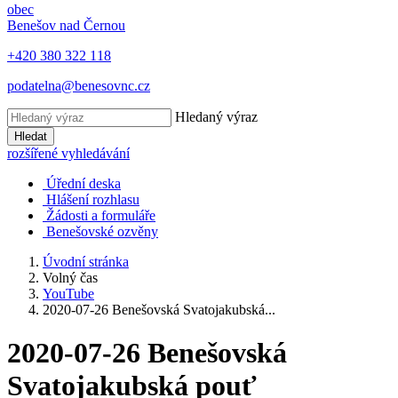
obec
Benešov nad Černou
+420 380 322 118
podatelna@benesovnc.cz
Hledaný výraz
Hledat
rozšířené vyhledávání
Úřední deska
Hlášení rozhlasu
Žádosti a formuláře
Benešovské ozvěny
Úvodní stránka
Volný čas
YouTube
2020-07-26 Benešovská Svatojakubská...
2020-07-26 Benešovská
Svatojakubská pouť