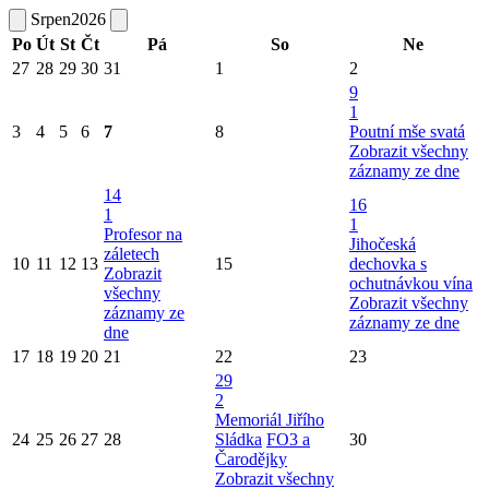
Srpen
2026
Po
Út
St
Čt
Pá
So
Ne
27
28
29
30
31
1
2
9
1
3
4
5
6
7
8
Poutní mše svatá
Zobrazit všechny
záznamy ze dne
14
16
1
1
Profesor na
Jihočeská
záletech
10
11
12
13
15
dechovka s
Zobrazit
ochutnávkou vína
všechny
Zobrazit všechny
záznamy ze
záznamy ze dne
dne
17
18
19
20
21
22
23
29
2
Memoriál Jiřího
24
25
26
27
28
Sládka
FO3 a
30
Čarodějky
Zobrazit všechny