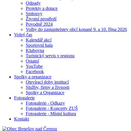
Odpady
Projekty a dotace
Smlouvy
Životní prostředí
Povodně 2024
Volby do zastupitelstev obcí konané 9. a 10. října 2026
Volný čas
Kalendář akcí
Sportovní hala
Klubovna
Turistický servis v regionu
Ostatní
YouTube
Facebook
Spolky a organizace
Otevírací doby institucí
Služby, firmy a živnosti
Spolky a Organizace
Fotogalerie
Fotogalerie - Odkazy
Fotogalerie - Koncerty ZUŠ
Fotogalerie - Místní kultura
Kontakt