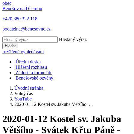
obec
Benešov nad Černou
+420 380 322 118
podatelna@benesovnc.cz
Hledaný výraz
Hledat
rozšířené vyhledávání
Úřední deska
Hlášení rozhlasu
Žádosti a formuláře
Benešovské ozvěny
Úvodní stránka
Volný čas
YouTube
2020-01-12 Kostel sv. Jakuba Většího -...
2020-01-12 Kostel sv. Jakuba
Většího - Svátek Křtu Páně -