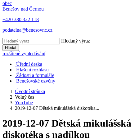
obec
Benešov nad Černou
+420 380 322 118
podatelna@benesovnc.cz
Hledaný výraz
Hledat
rozšířené vyhledávání
Úřední deska
Hlášení rozhlasu
Žádosti a formuláře
Benešovské ozvěny
Úvodní stránka
Volný čas
YouTube
2019-12-07 Dětská mikulášská diskotéka...
2019-12-07 Dětská mikulášská
diskotéka s nadílkou