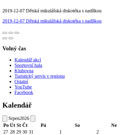
2019-12-07 Dětská mikulášská diskotéka s nadílkou
2019-12-07 Dětská mikulášská diskotéka s nadílkou
Volný čas
Kalendář akcí
Sportovní hala
Klubovna
Turistický servis v regionu
Ostatní
YouTube
Facebook
Kalendář
Srpen
2026
Po
Út
St
Čt
Pá
So
Ne
27
28
29
30
31
1
2