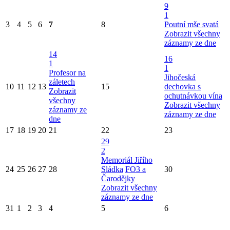
9
1
3
4
5
6
7
8
Poutní mše svatá
Zobrazit všechny
záznamy ze dne
14
16
1
1
Profesor na
Jihočeská
záletech
10
11
12
13
15
dechovka s
Zobrazit
ochutnávkou vína
všechny
Zobrazit všechny
záznamy ze
záznamy ze dne
dne
17
18
19
20
21
22
23
29
2
Memoriál Jiřího
24
25
26
27
28
Sládka
FO3 a
30
Čarodějky
Zobrazit všechny
záznamy ze dne
31
1
2
3
4
5
6