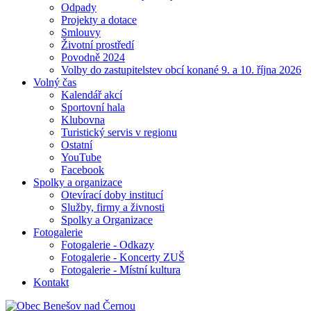
Odpady
Projekty a dotace
Smlouvy
Životní prostředí
Povodně 2024
Volby do zastupitelstev obcí konané 9. a 10. října 2026
Volný čas
Kalendář akcí
Sportovní hala
Klubovna
Turistický servis v regionu
Ostatní
YouTube
Facebook
Spolky a organizace
Otevírací doby institucí
Služby, firmy a živnosti
Spolky a Organizace
Fotogalerie
Fotogalerie - Odkazy
Fotogalerie - Koncerty ZUŠ
Fotogalerie - Místní kultura
Kontakt