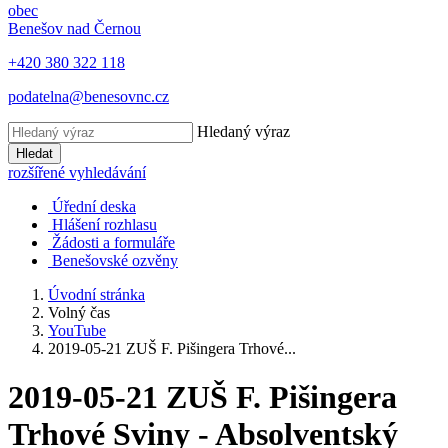
obec
Benešov nad Černou
+420 380 322 118
podatelna@benesovnc.cz
Hledaný výraz
Hledat
rozšířené vyhledávání
Úřední deska
Hlášení rozhlasu
Žádosti a formuláře
Benešovské ozvěny
Úvodní stránka
Volný čas
YouTube
2019-05-21 ZUŠ F. Pišingera Trhové...
2019-05-21 ZUŠ F. Pišingera
Trhové Sviny - Absolventský