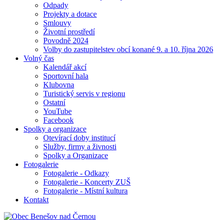
Odpady
Projekty a dotace
Smlouvy
Životní prostředí
Povodně 2024
Volby do zastupitelstev obcí konané 9. a 10. října 2026
Volný čas
Kalendář akcí
Sportovní hala
Klubovna
Turistický servis v regionu
Ostatní
YouTube
Facebook
Spolky a organizace
Otevírací doby institucí
Služby, firmy a živnosti
Spolky a Organizace
Fotogalerie
Fotogalerie - Odkazy
Fotogalerie - Koncerty ZUŠ
Fotogalerie - Místní kultura
Kontakt