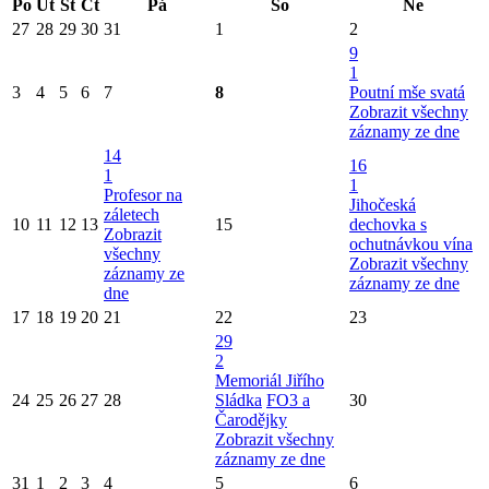
Po
Út
St
Čt
Pá
So
Ne
27
28
29
30
31
1
2
9
1
3
4
5
6
7
8
Poutní mše svatá
Zobrazit všechny
záznamy ze dne
14
16
1
1
Profesor na
Jihočeská
záletech
10
11
12
13
15
dechovka s
Zobrazit
ochutnávkou vína
všechny
Zobrazit všechny
záznamy ze
záznamy ze dne
dne
17
18
19
20
21
22
23
29
2
Memoriál Jiřího
24
25
26
27
28
Sládka
FO3 a
30
Čarodějky
Zobrazit všechny
záznamy ze dne
31
1
2
3
4
5
6