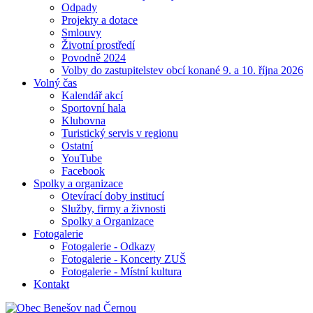
Odpady
Projekty a dotace
Smlouvy
Životní prostředí
Povodně 2024
Volby do zastupitelstev obcí konané 9. a 10. října 2026
Volný čas
Kalendář akcí
Sportovní hala
Klubovna
Turistický servis v regionu
Ostatní
YouTube
Facebook
Spolky a organizace
Otevírací doby institucí
Služby, firmy a živnosti
Spolky a Organizace
Fotogalerie
Fotogalerie - Odkazy
Fotogalerie - Koncerty ZUŠ
Fotogalerie - Místní kultura
Kontakt