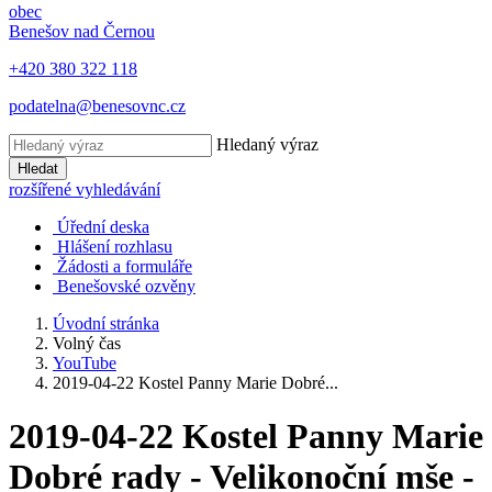
obec
Benešov nad Černou
+420 380 322 118
podatelna@benesovnc.cz
Hledaný výraz
Hledat
rozšířené vyhledávání
Úřední deska
Hlášení rozhlasu
Žádosti a formuláře
Benešovské ozvěny
Úvodní stránka
Volný čas
YouTube
2019-04-22 Kostel Panny Marie Dobré...
2019-04-22 Kostel Panny Marie
Dobré rady - Velikonoční mše -