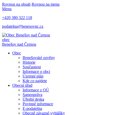
Rovnou na obsah
Rovnou na menu
Menu
+420 380 322 118
podatelna@benesovnc.cz
obec
Benešov nad Černou
Obec
Benešovské ozvěny
Historie
Současnost
Informace o obci
Územní plán
Kde co najdete
Obecní úřad
Informace z OÚ
Samospráva
Úřední deska
Povinné informace
E-podatelna
Obecně závazné vyhlášky