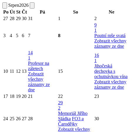
Srpen
2026
Po
Út
St
Čt
Pá
So
Ne
27
28
29
30
31
1
2
9
1
3
4
5
6
7
8
Poutní mše svatá
Zobrazit všechny
záznamy ze dne
14
16
1
1
Profesor na
Jihočeská
záletech
10
11
12
13
15
dechovka s
Zobrazit
ochutnávkou vína
všechny
Zobrazit všechny
záznamy ze
záznamy ze dne
dne
17
18
19
20
21
22
23
29
2
Memoriál Jiřího
24
25
26
27
28
Sládka
FO3 a
30
Čarodějky
Zobrazit všechny