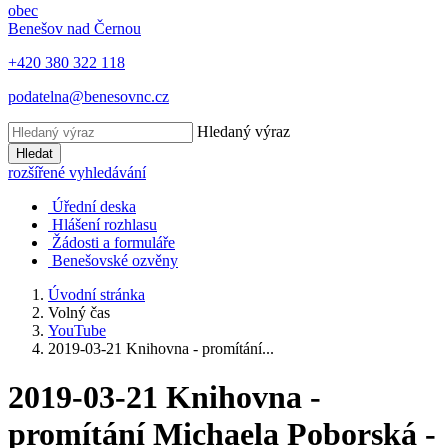
obec
Benešov nad Černou
+420 380 322 118
podatelna@benesovnc.cz
Hledaný výraz
Hledat
rozšířené vyhledávání
Úřední deska
Hlášení rozhlasu
Žádosti a formuláře
Benešovské ozvěny
Úvodní stránka
Volný čas
YouTube
2019-03-21 Knihovna - promítání...
2019-03-21 Knihovna -
promítání Michaela Poborská -