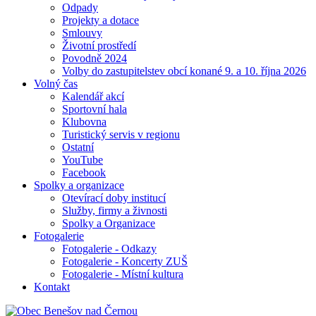
Odpady
Projekty a dotace
Smlouvy
Životní prostředí
Povodně 2024
Volby do zastupitelstev obcí konané 9. a 10. října 2026
Volný čas
Kalendář akcí
Sportovní hala
Klubovna
Turistický servis v regionu
Ostatní
YouTube
Facebook
Spolky a organizace
Otevírací doby institucí
Služby, firmy a živnosti
Spolky a Organizace
Fotogalerie
Fotogalerie - Odkazy
Fotogalerie - Koncerty ZUŠ
Fotogalerie - Místní kultura
Kontakt