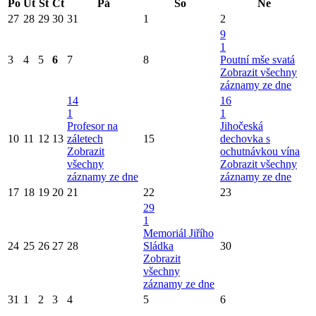
Po
Út
St
Čt
Pá
So
Ne
27
28
29
30
31
1
2
9
1
3
4
5
6
7
8
Poutní mše svatá
Zobrazit všechny
záznamy ze dne
14
16
1
1
Profesor na
Jihočeská
10
11
12
13
záletech
15
dechovka s
Zobrazit
ochutnávkou vína
všechny
Zobrazit všechny
záznamy ze dne
záznamy ze dne
17
18
19
20
21
22
23
29
1
Memoriál Jiřího
24
25
26
27
28
Sládka
30
Zobrazit
všechny
záznamy ze dne
31
1
2
3
4
5
6