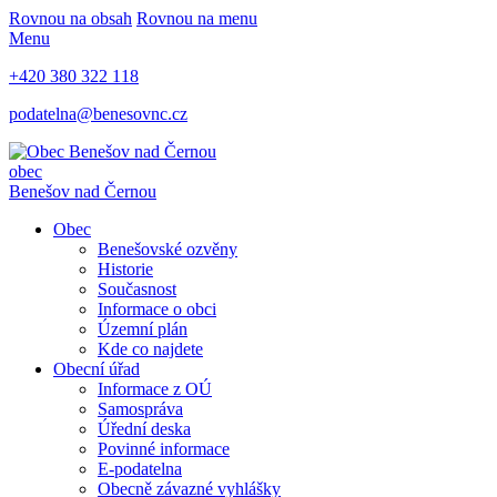
Rovnou na obsah
Rovnou na menu
Menu
+420 380 322 118
podatelna@benesovnc.cz
obec
Benešov nad Černou
Obec
Benešovské ozvěny
Historie
Současnost
Informace o obci
Územní plán
Kde co najdete
Obecní úřad
Informace z OÚ
Samospráva
Úřední deska
Povinné informace
E-podatelna
Obecně závazné vyhlášky