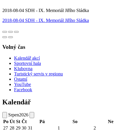
2018-08-04 SDH - IX. Memoriál Jiřího Sládka
2018-08-04 SDH - IX. Memoriál Jiřího Sládka
Volný čas
Kalendář akcí
Sportovní hala
Klubovna
Turistický servis v regionu
Ostatní
YouTube
Facebook
Kalendář
Srpen
2026
Po
Út
St
Čt
Pá
So
Ne
27
28
29
30
31
1
2