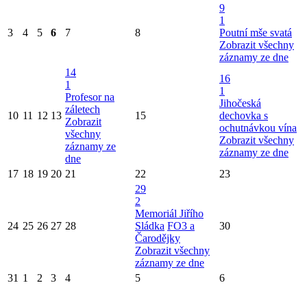
9
1
3
4
5
6
7
8
Poutní mše svatá
Zobrazit všechny
záznamy ze dne
14
16
1
1
Profesor na
Jihočeská
záletech
10
11
12
13
15
dechovka s
Zobrazit
ochutnávkou vína
všechny
Zobrazit všechny
záznamy ze
záznamy ze dne
dne
17
18
19
20
21
22
23
29
2
Memoriál Jiřího
24
25
26
27
28
Sládka
FO3 a
30
Čarodějky
Zobrazit všechny
záznamy ze dne
31
1
2
3
4
5
6