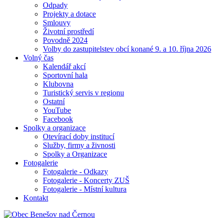
Odpady
Projekty a dotace
Smlouvy
Životní prostředí
Povodně 2024
Volby do zastupitelstev obcí konané 9. a 10. října 2026
Volný čas
Kalendář akcí
Sportovní hala
Klubovna
Turistický servis v regionu
Ostatní
YouTube
Facebook
Spolky a organizace
Otevírací doby institucí
Služby, firmy a živnosti
Spolky a Organizace
Fotogalerie
Fotogalerie - Odkazy
Fotogalerie - Koncerty ZUŠ
Fotogalerie - Místní kultura
Kontakt