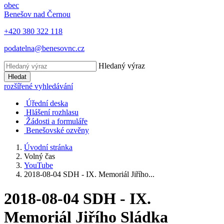
obec
Benešov nad Černou
+420 380 322 118
podatelna@benesovnc.cz
Hledaný výraz
Hledat
rozšířené vyhledávání
Úřední deska
Hlášení rozhlasu
Žádosti a formuláře
Benešovské ozvěny
Úvodní stránka
Volný čas
YouTube
2018-08-04 SDH - IX. Memoriál Jiřího...
2018-08-04 SDH - IX.
Memoriál Jiřího Sládka