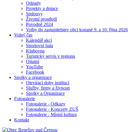
Odpady
Projekty a dotace
Smlouvy
Životní prostředí
Povodně 2024
Volby do zastupitelstev obcí konané 9. a 10. října 2026
Volný čas
Kalendář akcí
Sportovní hala
Klubovna
Turistický servis v regionu
Ostatní
YouTube
Facebook
Spolky a organizace
Otevírací doby institucí
Služby, firmy a živnosti
Spolky a Organizace
Fotogalerie
Fotogalerie - Odkazy
Fotogalerie - Koncerty ZUŠ
Fotogalerie - Místní kultura
Kontakt