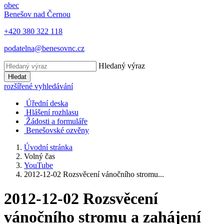
obec
Benešov nad Černou
+420 380 322 118
podatelna@benesovnc.cz
Hledaný výraz
Hledat
rozšířené vyhledávání
Úřední deska
Hlášení rozhlasu
Žádosti a formuláře
Benešovské ozvěny
Úvodní stránka
Volný čas
YouTube
2012-12-02 Rozsvěcení vánočního stromu...
2012-12-02 Rozsvěcení
vánočního stromu a zahájení