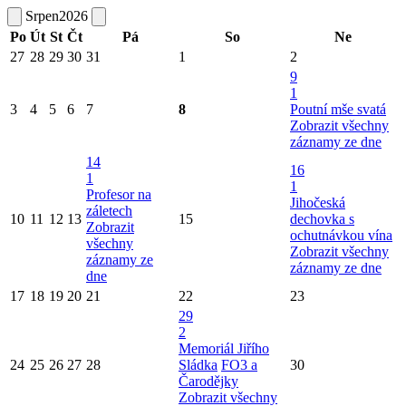
Srpen
2026
Po
Út
St
Čt
Pá
So
Ne
27
28
29
30
31
1
2
9
1
3
4
5
6
7
8
Poutní mše svatá
Zobrazit všechny
záznamy ze dne
14
16
1
1
Profesor na
Jihočeská
záletech
10
11
12
13
15
dechovka s
Zobrazit
ochutnávkou vína
všechny
Zobrazit všechny
záznamy ze
záznamy ze dne
dne
17
18
19
20
21
22
23
29
2
Memoriál Jiřího
24
25
26
27
28
Sládka
FO3 a
30
Čarodějky
Zobrazit všechny