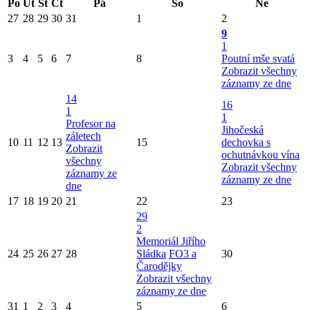
Po
Út
St
Čt
Pá
So
Ne
27
28
29
30
31
1
2
9
1
3
4
5
6
7
8
Poutní mše svatá
Zobrazit všechny
záznamy ze dne
14
16
1
1
Profesor na
Jihočeská
záletech
10
11
12
13
15
dechovka s
Zobrazit
ochutnávkou vína
všechny
Zobrazit všechny
záznamy ze
záznamy ze dne
dne
17
18
19
20
21
22
23
29
2
Memoriál Jiřího
24
25
26
27
28
Sládka
FO3 a
30
Čarodějky
Zobrazit všechny
záznamy ze dne
31
1
2
3
4
5
6