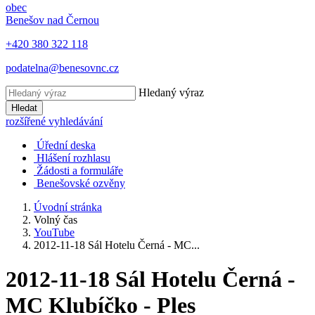
obec
Benešov nad Černou
+420 380 322 118
podatelna@benesovnc.cz
Hledaný výraz
Hledat
rozšířené vyhledávání
Úřední deska
Hlášení rozhlasu
Žádosti a formuláře
Benešovské ozvěny
Úvodní stránka
Volný čas
YouTube
2012-11-18 Sál Hotelu Černá - MC...
2012-11-18 Sál Hotelu Černá -
MC Klubíčko - Ples