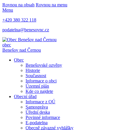
Rovnou na obsah
Rovnou na menu
Menu
+420 380 322 118
podatelna@benesovnc.cz
obec
Benešov nad Černou
Obec
Benešovské ozvěny
Historie
Současnost
Informace o obci
Územní plán
Kde co najdete
Obecní úřad
Informace z OÚ
Samospráva
Úřední deska
Povinné informace
E-podatelna
Obecně závazné vyhlášky