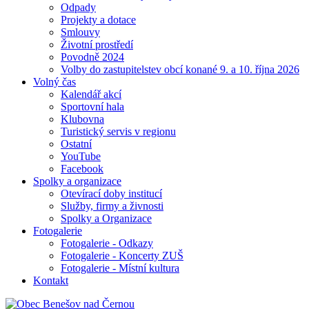
Odpady
Projekty a dotace
Smlouvy
Životní prostředí
Povodně 2024
Volby do zastupitelstev obcí konané 9. a 10. října 2026
Volný čas
Kalendář akcí
Sportovní hala
Klubovna
Turistický servis v regionu
Ostatní
YouTube
Facebook
Spolky a organizace
Otevírací doby institucí
Služby, firmy a živnosti
Spolky a Organizace
Fotogalerie
Fotogalerie - Odkazy
Fotogalerie - Koncerty ZUŠ
Fotogalerie - Místní kultura
Kontakt