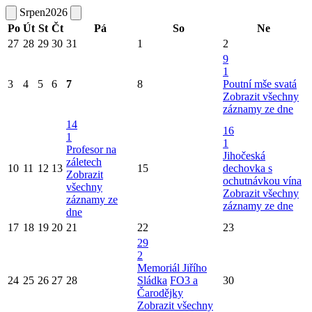
Srpen
2026
Po
Út
St
Čt
Pá
So
Ne
27
28
29
30
31
1
2
9
1
3
4
5
6
7
8
Poutní mše svatá
Zobrazit všechny
záznamy ze dne
14
16
1
1
Profesor na
Jihočeská
záletech
10
11
12
13
15
dechovka s
Zobrazit
ochutnávkou vína
všechny
Zobrazit všechny
záznamy ze
záznamy ze dne
dne
17
18
19
20
21
22
23
29
2
Memoriál Jiřího
24
25
26
27
28
Sládka
FO3 a
30
Čarodějky
Zobrazit všechny