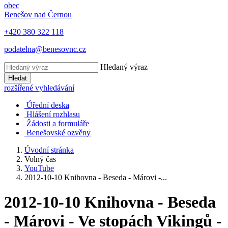
obec
Benešov nad Černou
+420 380 322 118
podatelna@benesovnc.cz
Hledaný výraz
Hledat
rozšířené vyhledávání
Úřední deska
Hlášení rozhlasu
Žádosti a formuláře
Benešovské ozvěny
Úvodní stránka
Volný čas
YouTube
2012-10-10 Knihovna - Beseda - Márovi -...
2012-10-10 Knihovna - Beseda
- Márovi - Ve stopách Vikingů -