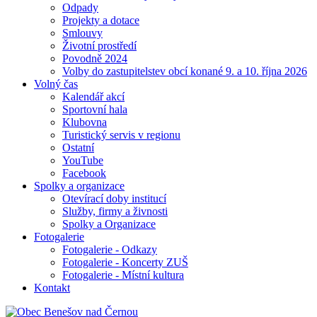
Odpady
Projekty a dotace
Smlouvy
Životní prostředí
Povodně 2024
Volby do zastupitelstev obcí konané 9. a 10. října 2026
Volný čas
Kalendář akcí
Sportovní hala
Klubovna
Turistický servis v regionu
Ostatní
YouTube
Facebook
Spolky a organizace
Otevírací doby institucí
Služby, firmy a živnosti
Spolky a Organizace
Fotogalerie
Fotogalerie - Odkazy
Fotogalerie - Koncerty ZUŠ
Fotogalerie - Místní kultura
Kontakt