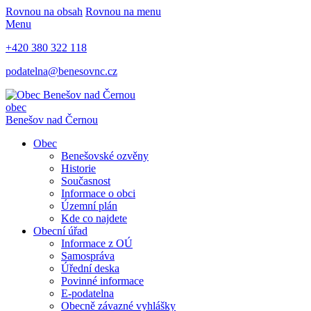
Rovnou na obsah
Rovnou na menu
Menu
+420 380 322 118
podatelna@benesovnc.cz
obec
Benešov nad Černou
Obec
Benešovské ozvěny
Historie
Současnost
Informace o obci
Územní plán
Kde co najdete
Obecní úřad
Informace z OÚ
Samospráva
Úřední deska
Povinné informace
E-podatelna
Obecně závazné vyhlášky