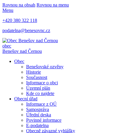
Rovnou na obsah
Rovnou na menu
Menu
+420 380 322 118
podatelna@benesovnc.cz
obec
Benešov nad Černou
Obec
Benešovské ozvěny
Historie
Současnost
Informace o obci
Územní plán
Kde co najdete
Obecní úřad
Informace z OÚ
Samospráva
Úřední deska
Povinné informace
E-podatelna
Obecně závazné vyhlášky