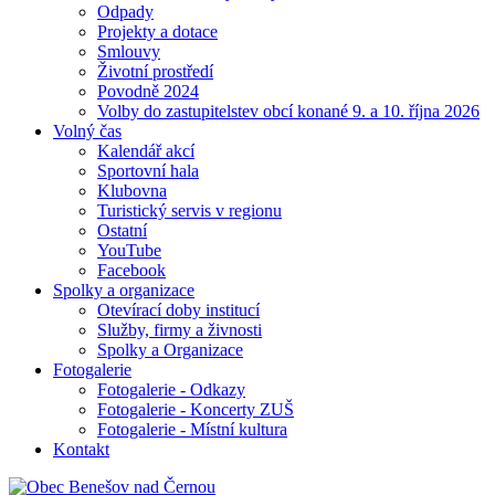
Odpady
Projekty a dotace
Smlouvy
Životní prostředí
Povodně 2024
Volby do zastupitelstev obcí konané 9. a 10. října 2026
Volný čas
Kalendář akcí
Sportovní hala
Klubovna
Turistický servis v regionu
Ostatní
YouTube
Facebook
Spolky a organizace
Otevírací doby institucí
Služby, firmy a živnosti
Spolky a Organizace
Fotogalerie
Fotogalerie - Odkazy
Fotogalerie - Koncerty ZUŠ
Fotogalerie - Místní kultura
Kontakt