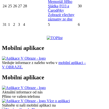
Memoriál Jiřího
24
25
26
27
28
Sládka
FO3 a
30
Čarodějky
Zobrazit všechny
záznamy ze dne
31
1
2
3
4
5
6
Mobilní aplikace
Sledujte informace z našeho webu v
mobilní aplikaci –
V OBRAZE.
Mobilní aplikace
Aktuální informace od nás
Přímo ve vašem telefonu
Více o aplikaci
Stáhněte si naši mobilní aplikaci na