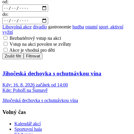
od:
do:
Libovolná akce
divadlo
gastronomie
hudba
ostatní
sport, aktivní
vyžití
Bezbariérový vstup na akci
Vstup na akci povolen se zvířaty
Akce je vhodná pro děti
Zrušit filtr
Filtrovat
Jihočeská dechovka s ochutnávkou vína
Kdy:
16. 8. 2026 začátek od 14:00
Kde:
Pohoří na Šumavě
Jihočeská dechovka s ochutnávkou vína
Volný čas
Kalendář akcí
Sportovní hala