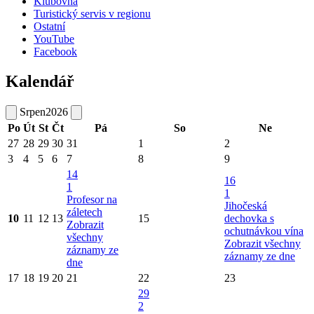
Klubovna
Turistický servis v regionu
Ostatní
YouTube
Facebook
Kalendář
Srpen
2026
Po
Út
St
Čt
Pá
So
Ne
27
28
29
30
31
1
2
3
4
5
6
7
8
9
14
16
1
1
Profesor na
Jihočeská
záletech
10
11
12
13
15
dechovka s
Zobrazit
ochutnávkou vína
všechny
Zobrazit všechny
záznamy ze
záznamy ze dne
dne
17
18
19
20
21
22
23
29
2