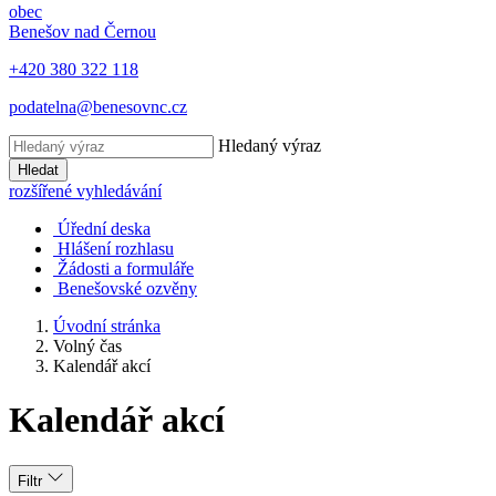
obec
Benešov nad Černou
+420 380 322 118
podatelna@benesovnc.cz
Hledaný výraz
Hledat
rozšířené vyhledávání
Úřední deska
Hlášení rozhlasu
Žádosti a formuláře
Benešovské ozvěny
Úvodní stránka
Volný čas
Kalendář akcí
Kalendář akcí
Filtr