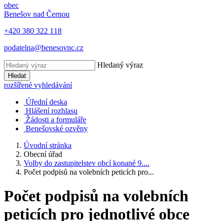
obec
Benešov nad Černou
+420 380 322 118
podatelna@benesovnc.cz
Hledaný výraz
Hledat
rozšířené vyhledávání
Úřední deska
Hlášení rozhlasu
Žádosti a formuláře
Benešovské ozvěny
Úvodní stránka
Obecní úřad
Volby do zastupitelstev obcí konané 9....
Počet podpisů na volebních peticích pro...
Počet podpisů na volebních
peticích pro jednotlivé obce