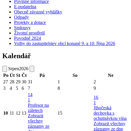
Povinné informace
E-podatelna
Obecně závazné vyhlášky
Odpady
Projekty a dotace
Smlouvy
Životní prostředí
Povodně 2024
Volby do zastupitelstev obcí konané 9. a 10. října 2026
Kalendář
Srpen
2026
Po
Út
St
Čt
Pá
So
Ne
27
28
29
30
31
1
2
3
4
5
6
7
8
9
14
16
1
1
Profesor na
Jihočeská
záletech
10
11
12
13
15
dechovka s
Zobrazit
ochutnávkou vína
všechny
Zobrazit všechny
záznamy ze
záznamy ze dne