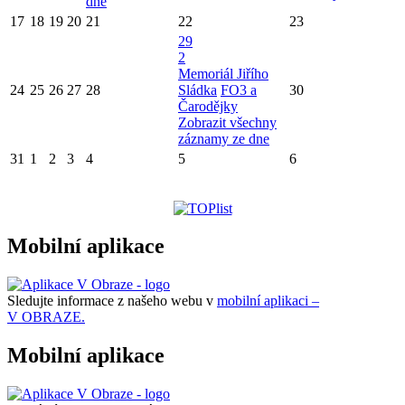
dne
17
18
19
20
21
22
23
29
2
Memoriál Jiřího
24
25
26
27
28
Sládka
FO3 a
30
Čarodějky
Zobrazit všechny
záznamy ze dne
31
1
2
3
4
5
6
Mobilní aplikace
Sledujte informace z našeho webu v
mobilní aplikaci –
V OBRAZE.
Mobilní aplikace