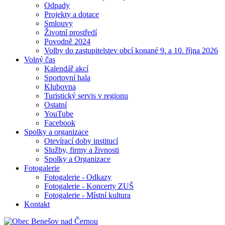
Odpady
Projekty a dotace
Smlouvy
Životní prostředí
Povodně 2024
Volby do zastupitelstev obcí konané 9. a 10. října 2026
Volný čas
Kalendář akcí
Sportovní hala
Klubovna
Turistický servis v regionu
Ostatní
YouTube
Facebook
Spolky a organizace
Otevírací doby institucí
Služby, firmy a živnosti
Spolky a Organizace
Fotogalerie
Fotogalerie - Odkazy
Fotogalerie - Koncerty ZUŠ
Fotogalerie - Místní kultura
Kontakt