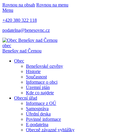
Rovnou na obsah
Rovnou na menu
Menu
+420 380 322 118
podatelna@benesovnc.cz
obec
Benešov nad Černou
Obec
Benešovské ozvěny
Historie
Současnost
Informace o obci
Územní plán
Kde co najdete
Obecní úřad
Informace z OÚ
Samospráva
Úřední deska
Povinné informace
E-podatelna
Obecně závazné vyhlášky