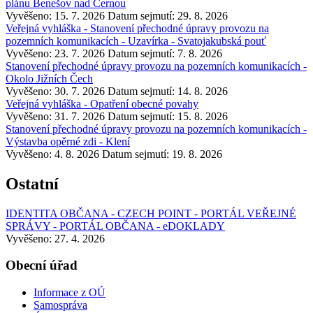
plánu Benešov nad Černou
Vyvěšeno: 15. 7. 2026
Datum sejmutí: 29. 8. 2026
Veřejná vyhláška - Stanovení přechodné úpravy provozu na
pozemních komunikacích - Uzavírka - Svatojakubská pouť
Vyvěšeno: 23. 7. 2026
Datum sejmutí: 7. 8. 2026
Stanovení přechodné úpravy provozu na pozemních komunikacích -
Okolo Jižních Čech
Vyvěšeno: 30. 7. 2026
Datum sejmutí: 14. 8. 2026
Veřejná vyhláška - Opatření obecné povahy
Vyvěšeno: 31. 7. 2026
Datum sejmutí: 15. 8. 2026
Stanovení přechodné úpravy provozu na pozemních komunikacích -
Výstavba opěrné zdi - Klení
Vyvěšeno: 4. 8. 2026
Datum sejmutí: 19. 8. 2026
Ostatní
IDENTITA OBČANA - CZECH POINT - PORTÁL VEŘEJNÉ
SPRÁVY - PORTÁL OBČANA - eDOKLADY
Vyvěšeno: 27. 4. 2026
Obecní úřad
Informace z OÚ
Samospráva