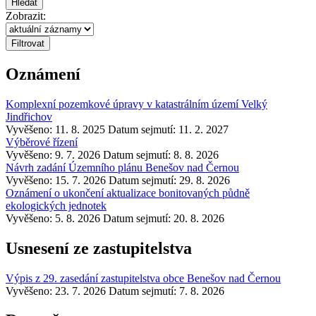
Hledat
Zobrazit:
Oznámení
Komplexní pozemkové úpravy v katastrálním území Velký
Jindřichov
Vyvěšeno: 11. 8. 2025
Datum sejmutí: 11. 2. 2027
Výběrové řízení
Vyvěšeno: 9. 7. 2026
Datum sejmutí: 8. 8. 2026
Návrh zadání Územního plánu Benešov nad Černou
Vyvěšeno: 15. 7. 2026
Datum sejmutí: 29. 8. 2026
Oznámení o ukončení aktualizace bonitovaných půdně
ekologických jednotek
Vyvěšeno: 5. 8. 2026
Datum sejmutí: 20. 8. 2026
Usnesení ze zastupitelstva
Výpis z 29. zasedání zastupitelstva obce Benešov nad Černou
Vyvěšeno: 23. 7. 2026
Datum sejmutí: 7. 8. 2026