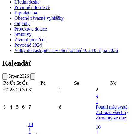
Úřední deska
Povinné informace
E-podatelna
Obecně závazné vyhlášky
Odpady
Projekty a dotace
Smlouvy
Životní prostředí
Povodně 2024
Volby do zastupitelstev obcí konané 9. a 10. října 2026
Kalendář
Srpen
2026
Po
Út
St
Čt
Pá
So
Ne
27
28
29
30
31
1
2
9
1
3
4
5
6
7
8
Poutní mše svatá
Zobrazit všechny
záznamy ze dne
14
16
1
1