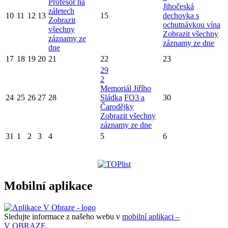
Profesor na
Jihočeská
záletech
10
11
12
13
15
dechovka s
Zobrazit
ochutnávkou vína
všechny
Zobrazit všechny
záznamy ze
záznamy ze dne
dne
17
18
19
20
21
22
23
29
2
Memoriál Jiřího
24
25
26
27
28
Sládka
FO3 a
30
Čarodějky
Zobrazit všechny
záznamy ze dne
31
1
2
3
4
5
6
Mobilní aplikace
Sledujte informace z našeho webu v
mobilní aplikaci –
V OBRAZE.