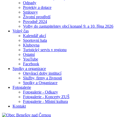
Odpady
Projekty a dotace
Smlouvy
Životní prostředí
Povodně 2024
Volby do zastupitelstev obcí konané 9. a 10. října 2026
Volný čas
Kalendář akcí
Sportovní hala
Klubovna
Turistický servis v regionu
Ostatní
YouTube
Facebook
Spolky a organizace
Otevírací doby institucí
Služby, firmy a živnosti
Spolky a Organizace
Fotogalerie
Fotogalerie - Odkazy
Fotogalerie - Koncerty ZUŠ
Fotogalerie - Místní kultura
Kontakt