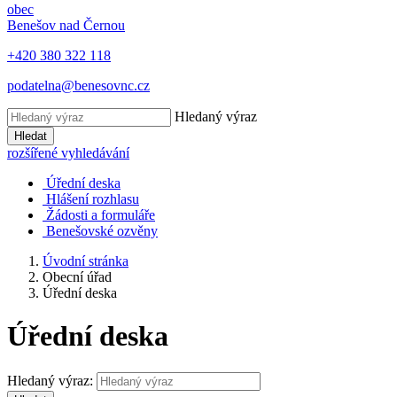
obec
Benešov nad Černou
+420 380 322 118
podatelna@benesovnc.cz
Hledaný výraz
Hledat
rozšířené vyhledávání
Úřední deska
Hlášení rozhlasu
Žádosti a formuláře
Benešovské ozvěny
Úvodní stránka
Obecní úřad
Úřední deska
Úřední deska
Hledaný výraz: