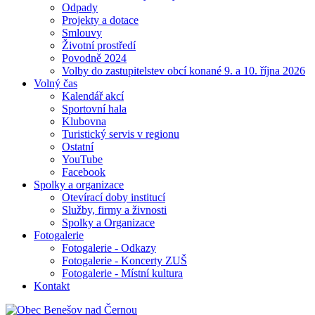
Odpady
Projekty a dotace
Smlouvy
Životní prostředí
Povodně 2024
Volby do zastupitelstev obcí konané 9. a 10. října 2026
Volný čas
Kalendář akcí
Sportovní hala
Klubovna
Turistický servis v regionu
Ostatní
YouTube
Facebook
Spolky a organizace
Otevírací doby institucí
Služby, firmy a živnosti
Spolky a Organizace
Fotogalerie
Fotogalerie - Odkazy
Fotogalerie - Koncerty ZUŠ
Fotogalerie - Místní kultura
Kontakt