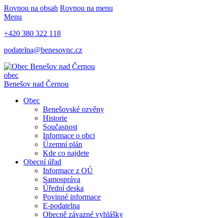
Rovnou na obsah
Rovnou na menu
Menu
+420 380 322 118
podatelna@benesovnc.cz
obec
Benešov nad Černou
Obec
Benešovské ozvěny
Historie
Současnost
Informace o obci
Územní plán
Kde co najdete
Obecní úřad
Informace z OÚ
Samospráva
Úřední deska
Povinné informace
E-podatelna
Obecně závazné vyhlášky