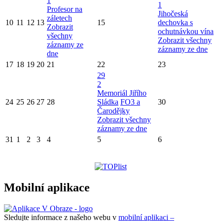
1
1
Profesor na
Jihočeská
záletech
10
11
12
13
15
dechovka s
Zobrazit
ochutnávkou vína
všechny
Zobrazit všechny
záznamy ze
záznamy ze dne
dne
17
18
19
20
21
22
23
29
2
Memoriál Jiřího
24
25
26
27
28
Sládka
FO3 a
30
Čarodějky
Zobrazit všechny
záznamy ze dne
31
1
2
3
4
5
6
Mobilní aplikace
Sledujte informace z našeho webu v
mobilní aplikaci –