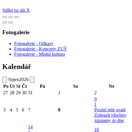
Sdílet na síti X
Fotogalerie
Fotogalerie - Odkazy
Fotogalerie - Koncerty ZUŠ
Fotogalerie - Místní kultura
Kalendář
Srpen
2026
Po
Út
St
Čt
Pá
So
Ne
27
28
29
30
31
1
2
9
1
3
4
5
6
7
8
Poutní mše svatá
Zobrazit všechny
záznamy ze dne
14
16