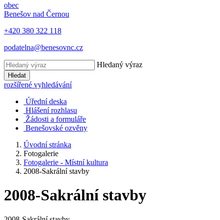
obec
Benešov nad Černou
+420 380 322 118
podatelna@benesovnc.cz
Hledaný výraz
Hledat
rozšířené vyhledávání
Úřední deska
Hlášení rozhlasu
Žádosti a formuláře
Benešovské ozvěny
Úvodní stránka
Fotogalerie
Fotogalerie - Místní kultura
2008-Sakrální stavby
2008-Sakrální stavby
2008-Sakrální stavby