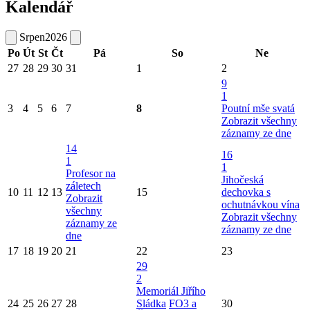
Kalendář
Srpen
2026
Po
Út
St
Čt
Pá
So
Ne
27
28
29
30
31
1
2
9
1
3
4
5
6
7
8
Poutní mše svatá
Zobrazit všechny
záznamy ze dne
14
16
1
1
Profesor na
Jihočeská
záletech
10
11
12
13
15
dechovka s
Zobrazit
ochutnávkou vína
všechny
Zobrazit všechny
záznamy ze
záznamy ze dne
dne
17
18
19
20
21
22
23
29
2
Memoriál Jiřího
24
25
26
27
28
Sládka
FO3 a
30