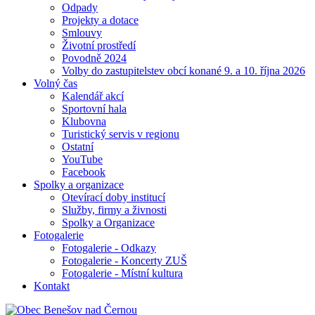
Odpady
Projekty a dotace
Smlouvy
Životní prostředí
Povodně 2024
Volby do zastupitelstev obcí konané 9. a 10. října 2026
Volný čas
Kalendář akcí
Sportovní hala
Klubovna
Turistický servis v regionu
Ostatní
YouTube
Facebook
Spolky a organizace
Otevírací doby institucí
Služby, firmy a živnosti
Spolky a Organizace
Fotogalerie
Fotogalerie - Odkazy
Fotogalerie - Koncerty ZUŠ
Fotogalerie - Místní kultura
Kontakt