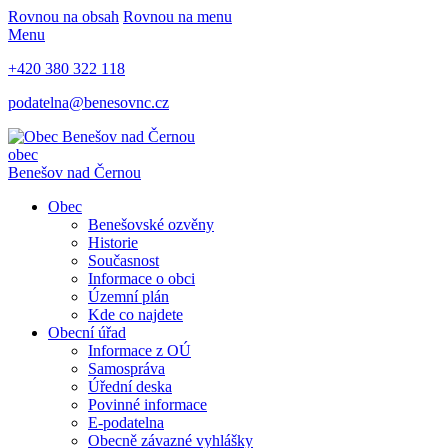
Rovnou na obsah
Rovnou na menu
Menu
+420 380 322 118
podatelna@benesovnc.cz
obec
Benešov nad Černou
Obec
Benešovské ozvěny
Historie
Současnost
Informace o obci
Územní plán
Kde co najdete
Obecní úřad
Informace z OÚ
Samospráva
Úřední deska
Povinné informace
E-podatelna
Obecně závazné vyhlášky