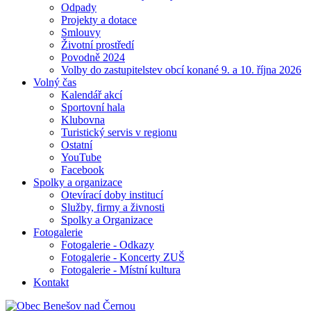
Odpady
Projekty a dotace
Smlouvy
Životní prostředí
Povodně 2024
Volby do zastupitelstev obcí konané 9. a 10. října 2026
Volný čas
Kalendář akcí
Sportovní hala
Klubovna
Turistický servis v regionu
Ostatní
YouTube
Facebook
Spolky a organizace
Otevírací doby institucí
Služby, firmy a živnosti
Spolky a Organizace
Fotogalerie
Fotogalerie - Odkazy
Fotogalerie - Koncerty ZUŠ
Fotogalerie - Místní kultura
Kontakt