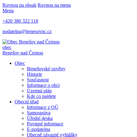
Rovnou na obsah
Rovnou na menu
Menu
+420 380 322 118
podatelna@benesovnc.cz
obec
Benešov nad Černou
Obec
Benešovské ozvěny
Historie
Současnost
Informace o obci
Územní plán
Kde co najdete
Obecní úřad
Informace z OÚ
Samospráva
Úřední deska
Povinné informace
E-podatelna
Obecně závazné vyhlášky