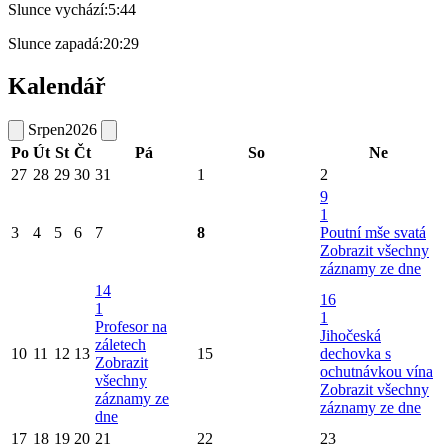
Slunce vychází:
5:44
Slunce zapadá:
20:29
Kalendář
Srpen
2026
Po
Út
St
Čt
Pá
So
Ne
27
28
29
30
31
1
2
9
1
3
4
5
6
7
8
Poutní mše svatá
Zobrazit všechny
záznamy ze dne
14
16
1
1
Profesor na
Jihočeská
záletech
10
11
12
13
15
dechovka s
Zobrazit
ochutnávkou vína
všechny
Zobrazit všechny
záznamy ze
záznamy ze dne
dne
17
18
19
20
21
22
23