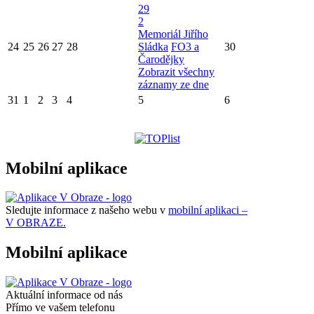
29
2
Memoriál Jiřího
24
25
26
27
28
Sládka
FO3 a
30
Čarodějky
Zobrazit všechny
záznamy ze dne
31
1
2
3
4
5
6
Mobilní aplikace
Sledujte informace z našeho webu v
mobilní aplikaci –
V OBRAZE.
Mobilní aplikace
Aktuální informace od nás
Přímo ve vašem telefonu