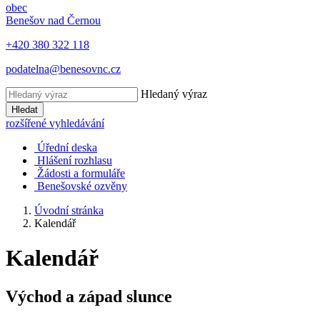
obec
Benešov nad Černou
+420 380 322 118
podatelna@benesovnc.cz
Hledaný výraz
Hledat
rozšířené vyhledávání
Úřední deska
Hlášení rozhlasu
Žádosti a formuláře
Benešovské ozvěny
Úvodní stránka
Kalendář
Kalendář
Východ a západ slunce