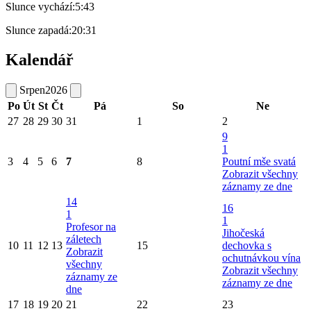
Slunce vychází:
5:43
Slunce zapadá:
20:31
Kalendář
Srpen
2026
Po
Út
St
Čt
Pá
So
Ne
27
28
29
30
31
1
2
9
1
3
4
5
6
7
8
Poutní mše svatá
Zobrazit všechny
záznamy ze dne
14
16
1
1
Profesor na
Jihočeská
záletech
10
11
12
13
15
dechovka s
Zobrazit
ochutnávkou vína
všechny
Zobrazit všechny
záznamy ze
záznamy ze dne
dne
17
18
19
20
21
22
23