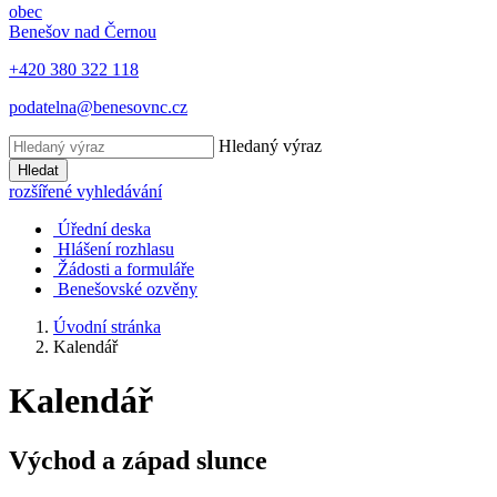
obec
Benešov nad Černou
+420 380 322 118
podatelna@benesovnc.cz
Hledaný výraz
Hledat
rozšířené vyhledávání
Úřední deska
Hlášení rozhlasu
Žádosti a formuláře
Benešovské ozvěny
Úvodní stránka
Kalendář
Kalendář
Východ a západ slunce