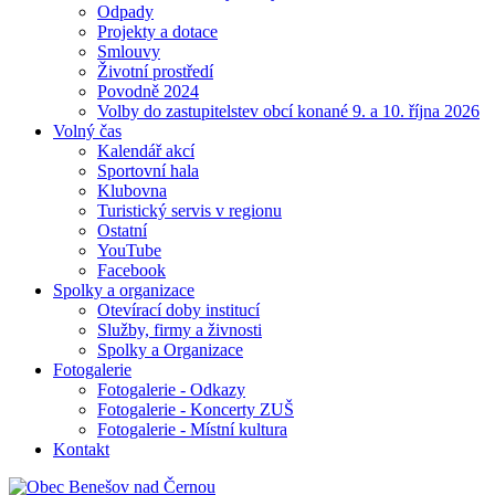
Odpady
Projekty a dotace
Smlouvy
Životní prostředí
Povodně 2024
Volby do zastupitelstev obcí konané 9. a 10. října 2026
Volný čas
Kalendář akcí
Sportovní hala
Klubovna
Turistický servis v regionu
Ostatní
YouTube
Facebook
Spolky a organizace
Otevírací doby institucí
Služby, firmy a živnosti
Spolky a Organizace
Fotogalerie
Fotogalerie - Odkazy
Fotogalerie - Koncerty ZUŠ
Fotogalerie - Místní kultura
Kontakt