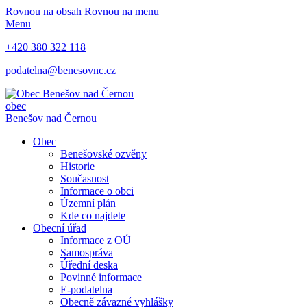
Rovnou na obsah
Rovnou na menu
Menu
+420 380 322 118
podatelna@benesovnc.cz
obec
Benešov nad Černou
Obec
Benešovské ozvěny
Historie
Současnost
Informace o obci
Územní plán
Kde co najdete
Obecní úřad
Informace z OÚ
Samospráva
Úřední deska
Povinné informace
E-podatelna
Obecně závazné vyhlášky