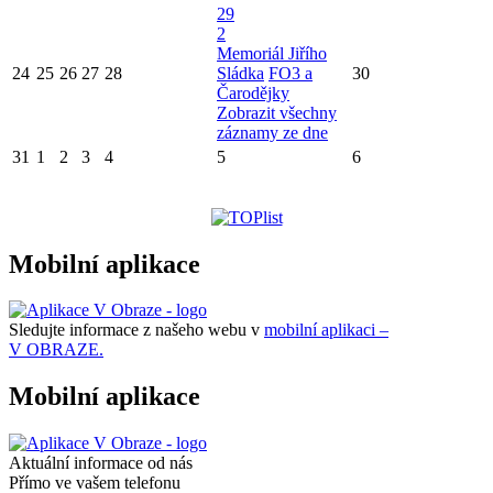
29
2
Memoriál Jiřího
24
25
26
27
28
Sládka
FO3 a
30
Čarodějky
Zobrazit všechny
záznamy ze dne
31
1
2
3
4
5
6
Mobilní aplikace
Sledujte informace z našeho webu v
mobilní aplikaci –
V OBRAZE.
Mobilní aplikace
Aktuální informace od nás
Přímo ve vašem telefonu